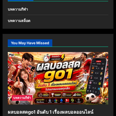
บทความกีฬา
บทความสล็อต
You May Have Missed
บทความกีฬา
ผลบอลสดgo1 อันดับ 1 เรื่องผลบอลออนไลน์