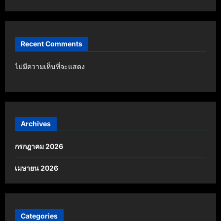
Recent Comments
ไม่มีความเห็นที่จะแสดง
Archives
กรกฎาคม 2026
เมษายน 2026
Categories