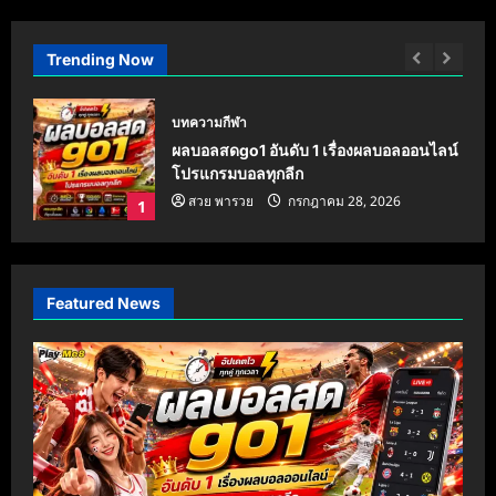
Trending Now
บทความกีฬา
ฝาก
ผลบอลสดgo1 อันดับ 1 เรื่องผลบอลออนไลน์
โปรแกรมบอลทุกลีก
สวย พารวย
กรกฎาคม 28, 2026
1
Featured News