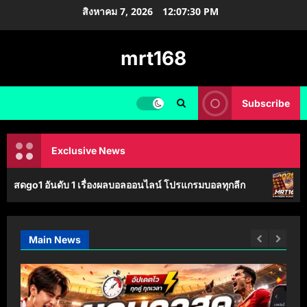
Skip
สิงหาคม 7, 2026
12:07:31 PM
to
content
mrt168
Subscribe
Exclusive News
สดgo1 อันดับ 1 เรื่องผลบอลออนไลน์ โปรแกรมบอลทุกลีก
mr
Main News