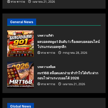
สวย พารวย
เมษายน 21, 2026
General News
บทความกีฬา
ผลบอลสดgo1 อันดับ 1 เรื่องผลบอลออนไลน์
โปรแกรมบอลทุกลีก
สวย พารวย
กรกฎาคม 28, 2026
บทความสล็อต
mrt168 สล็อตแตกง่าย ทำกำไรได้จริง ฝาก
ถอนไวผ่านระบบออโต้ 2026
สวย พารวย
เมษายน 21, 2026
Global News